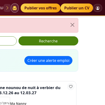
VAE
Diplômes
Publier vos offres
Petites annonces
Publier un CV
Recherche
Créer une alerte emploi
ne nounou de nuit à verbier du
3.12.26 au 12.03.27
Ma Nanny