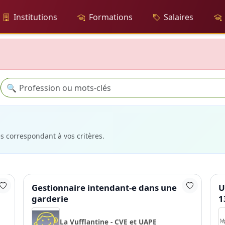
Institutions
Formations
Salaires
Recherche
🔍
es correspondant à vos critères.
Gestionnaire intendant-e dans une
U
garderie
1
La Vufflantine - CVE et UAPE