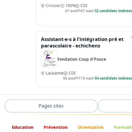
Crissier
100%
CDI
07 aout
67 vues
2 candidats intéres
Assistant-e-s à l'intégration pré et
parascolaire - echichens
Fondation Coup d'Pouce
Lausanne
CDI
06 aout
119 vues
4 candidats intéres
Pages sites
Education
Prévention
Orientation
Formati