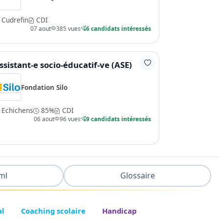
Cudrefin
CDI
07 aout
385 vues
6 candidats intéressés
ssistant-e socio-éducatif-ve (ASE)
Fondation Silo
Echichens
85%
CDI
06 aout
96 vues
9 candidats intéressés
ml
Glossaire
al
Coaching scolaire
Handicap