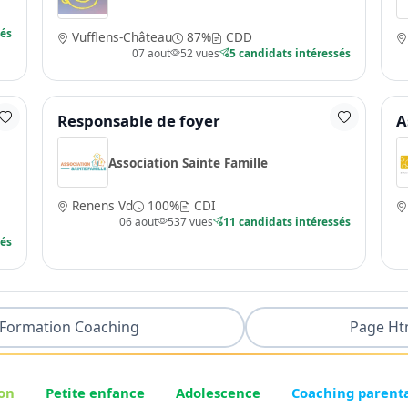
sés
Vufflens-Château
87%
CDD
07 aout
52 vues
5 candidats intéressés
Responsable de foyer
A
Association Sainte Famille
Renens Vd
100%
CDI
06 aout
537 vues
11 candidats intéressés
sés
Formation Coaching
Page Ht
on
Petite enfance
Adolescence
Coaching parent