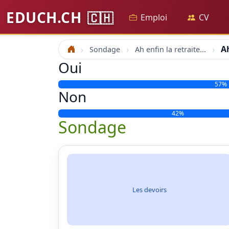
EDUCH.CH
🇨🇭
Emploi
CV
Ah
Sondage
Ah enfin la retraite...
Accueil
Oui
57%
Non
42%
Sondage
Les devoirs