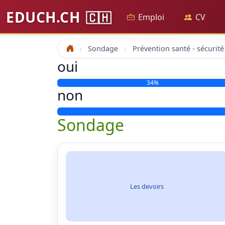
EDUCH.CH
🇨🇭
Emploi
CV
Sondage
Accueil
oui
34%
non
Sondage
Les devoirs