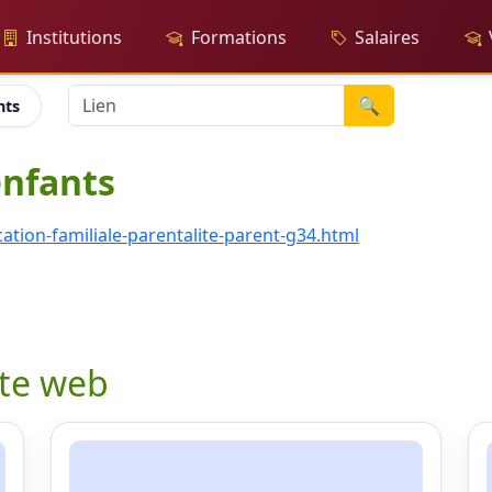
Institutions
Formations
Salaires
🔍
nts
enfants
tion-familiale-parentalite-parent-g34.html
ite web