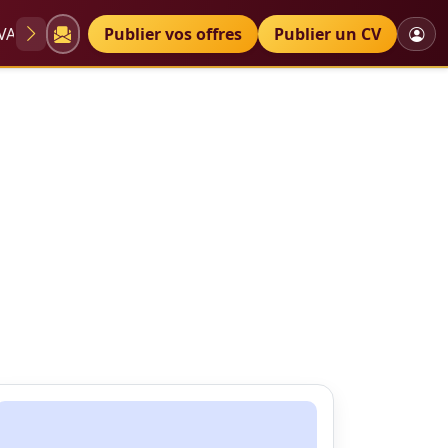
VAE
Diplômes
Publier vos offres
Petites annonces
Publier un CV