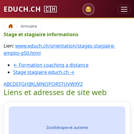
EDUCH.CH
🇨🇭
Annuaire
Accueil
Stage et stagiaire informations
Lien:
www.educh.ch/orientation/stages-stagiaire-
emploi-g50.html
← Formation coaching a distance
Stage stagiaire educh.ch →
A
B
C
D
E
F
G
H
I
J
K
L
M
N
O
P
Q
R
S
T
U
V
W
X
Y
Z
Liens et adresses de site web
Zoothérapie et autisme