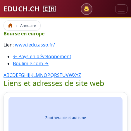
EDUCH.CH
🇨🇭
Annuaire
Accueil
Bourse en europe
Lien:
www.iedu.asso.fr/
← Pays en développement
Boulimie.com →
A
B
C
D
E
F
G
H
I
J
K
L
M
N
O
P
Q
R
S
T
U
V
W
X
Y
Z
Liens et adresses de site web
Zoothérapie et autisme