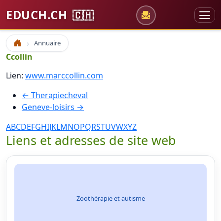
EDUCH.CH
🇨🇭
Annuaire
Accueil
Ccollin
Lien:
www.marccollin.com
← Therapiecheval
Geneve-loisirs →
A
B
C
D
E
F
G
H
I
J
K
L
M
N
O
P
Q
R
S
T
U
V
W
X
Y
Z
Liens et adresses de site web
Zoothérapie et autisme