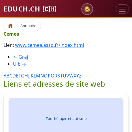
EDUCH.CH
🇨🇭
Annuaire
Accueil
Cemea
Lien:
www.cemea.asso.fr/index.html
← Graj
Ulb →
A
B
C
D
E
F
G
H
I
J
K
L
M
N
O
P
Q
R
S
T
U
V
W
X
Y
Z
Liens et adresses de site web
Zoothérapie et autisme