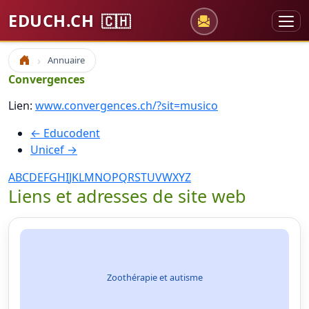
EDUCH.CH
🇨🇭
Annuaire
Accueil
Convergences
Lien:
www.convergences.ch/?sit=musico
← Educodent
Unicef →
A
B
C
D
E
F
G
H
I
J
K
L
M
N
O
P
Q
R
S
T
U
V
W
X
Y
Z
Liens et adresses de site web
Zoothérapie et autisme