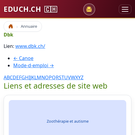
EDUCH.CH
🇨🇭
Annuaire
Accueil
Dbk
Lien:
www.dbk.ch/
← Canoe
Mode-d-emploi →
A
B
C
D
E
F
G
H
I
J
K
L
M
N
O
P
Q
R
S
T
U
V
W
X
Y
Z
Liens et adresses de site web
Zoothérapie et autisme