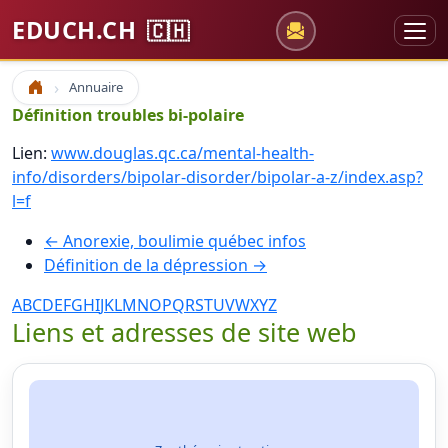
EDUCH.CH
🇨🇭
Annuaire
Accueil
Définition troubles bi-polaire
Lien:
www.douglas.qc.ca/mental-health-
info/disorders/bipolar-disorder/bipolar-a-z/index.asp?
l=f
← Anorexie, boulimie québec infos
Définition de la dépression →
A
B
C
D
E
F
G
H
I
J
K
L
M
N
O
P
Q
R
S
T
U
V
W
X
Y
Z
Liens et adresses de site web