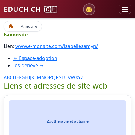
EDUCH.CH
🇨🇭
Annuaire
Accueil
E-monsite
Lien:
www.e-monsite.com/isabellesamyn/
← Espace-adoption
Ies-geneve →
A
B
C
D
E
F
G
H
I
J
K
L
M
N
O
P
Q
R
S
T
U
V
W
X
Y
Z
Liens et adresses de site web
Zoothérapie et autisme