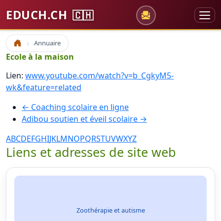
EDUCH.CH
🇨🇭
Annuaire
Accueil
Ecole à la maison
Lien:
www.youtube.com/watch?v=b_CgkyM5-
wk&feature=related
← Coaching scolaire en ligne
Adibou soutien et éveil scolaire →
A
B
C
D
E
F
G
H
I
J
K
L
M
N
O
P
Q
R
S
T
U
V
W
X
Y
Z
Liens et adresses de site web
Zoothérapie et autisme