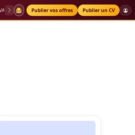
VAE
Diplômes
Publier vos offres
Petites annonces
Publier un CV