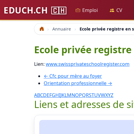
EDUCH.CH
🇨🇭
Emploi
CV
Annuaire
Ecole privée registre en 
Accueil
Ecole privée registre
Lien:
www.swissprivateschoolregister.com
← Cfc pour mère au foyer
Orientation professionnelle →
A
B
C
D
E
F
G
H
I
J
K
L
M
N
O
P
Q
R
S
T
U
V
W
X
Y
Z
Liens et adresses de s