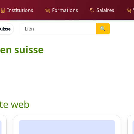
Institutions
Formations
Salaires
🔍
suisse
 en suisse
ite web