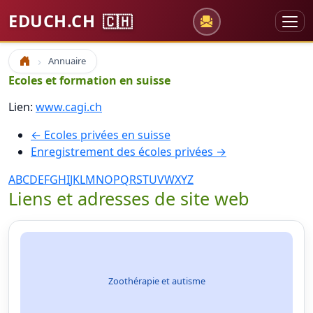
EDUCH.CH
🇨🇭
Annuaire
Accueil
Ecoles et formation en suisse
Lien:
www.cagi.ch
← Ecoles privées en suisse
Enregistrement des écoles privées →
A
B
C
D
E
F
G
H
I
J
K
L
M
N
O
P
Q
R
S
T
U
V
W
X
Y
Z
Liens et adresses de site web
Zoothérapie et autisme