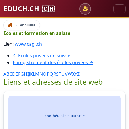
EDUCH.CH
🇨🇭
Annuaire
Accueil
Ecoles et formation en suisse
Lien:
www.cagi.ch
← Ecoles privées en suisse
Enregistrement des écoles privées →
A
B
C
D
E
F
G
H
I
J
K
L
M
N
O
P
Q
R
S
T
U
V
W
X
Y
Z
Liens et adresses de site web
Zoothérapie et autisme