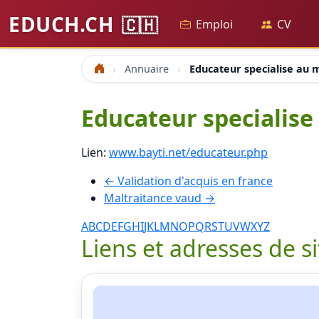
EDUCH.CH
🇨🇭
Emploi
CV
Annuaire
Educateur specialise au 
Accueil
Educateur specialise
Lien:
www.bayti.net/educateur.php
← Validation d'acquis en france
Maltraitance vaud →
A
B
C
D
E
F
G
H
I
J
K
L
M
N
O
P
Q
R
S
T
U
V
W
X
Y
Z
Liens et adresses de s