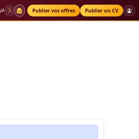
VAE
Diplômes
Publier vos offres
Petites annonces
Publier un CV