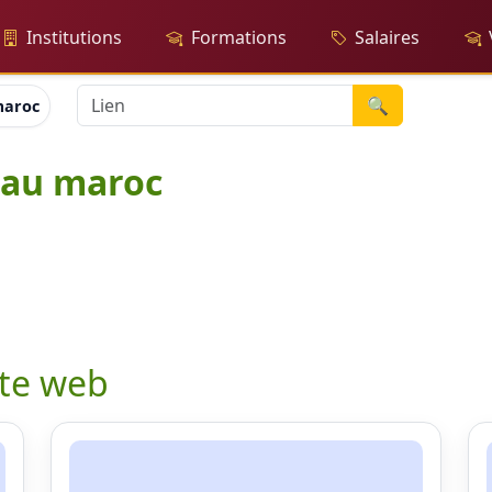
Institutions
Formations
Salaires
🔍
maroc
 au maroc
ite web