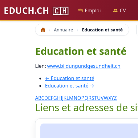
EDUCH.CH
🇨🇭
Emploi
CV
Annuaire
Education et santé
Accueil
Education et santé
Lien:
www.bildungundgesundheit.ch
← Education et santé
Education et santé →
A
B
C
D
E
F
G
H
I
J
K
L
M
N
O
P
Q
R
S
T
U
V
W
X
Y
Z
Liens et adresses de s