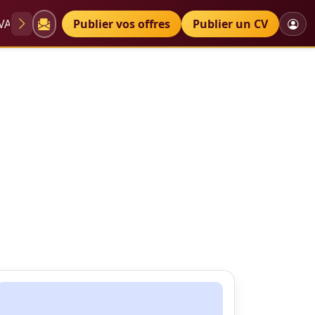
VAE
Diplômes
Publier vos offres
Petites annonces
Publier un CV