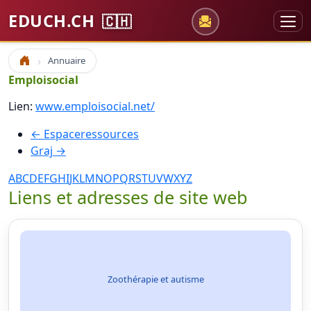
EDUCH.CH
🇨🇭
Annuaire
Accueil
Emploisocial
Lien:
www.emploisocial.net/
← Espaceressources
Graj →
A
B
C
D
E
F
G
H
I
J
K
L
M
N
O
P
Q
R
S
T
U
V
W
X
Y
Z
Liens et adresses de site web
Zoothérapie et autisme