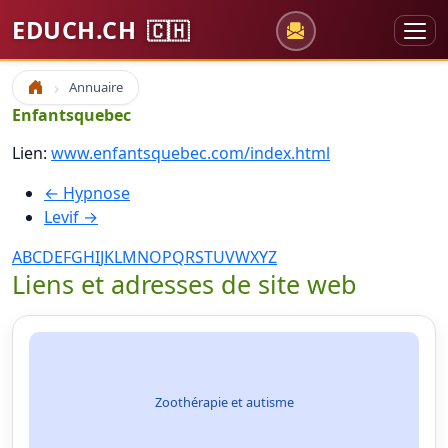
EDUCH.CH
🇨🇭
Annuaire
Accueil
Enfantsquebec
Lien:
www.enfantsquebec.com/index.html
← Hypnose
Levif →
A
B
C
D
E
F
G
H
I
J
K
L
M
N
O
P
Q
R
S
T
U
V
W
X
Y
Z
Liens et adresses de site web
Zoothérapie et autisme