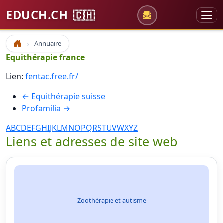
EDUCH.CH
🇨🇭
Annuaire
Accueil
Equithérapie france
Lien:
fentac.free.fr/
← Equithérapie suisse
Profamilia →
A
B
C
D
E
F
G
H
I
J
K
L
M
N
O
P
Q
R
S
T
U
V
W
X
Y
Z
Liens et adresses de site web
Zoothérapie et autisme