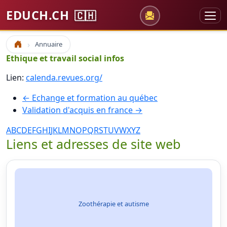
EDUCH.CH
🇨🇭
Annuaire
Accueil
Ethique et travail social infos
Lien:
calenda.revues.org/
← Echange et formation au québec
Validation d'acquis en france →
A
B
C
D
E
F
G
H
I
J
K
L
M
N
O
P
Q
R
S
T
U
V
W
X
Y
Z
Liens et adresses de site web
Zoothérapie et autisme