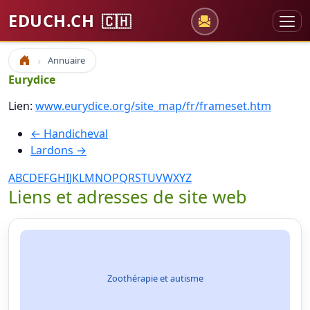
EDUCH.CH
🇨🇭
Annuaire
Accueil
Eurydice
Lien:
www.eurydice.org/site_map/fr/frameset.htm
← Handicheval
Lardons →
A
B
C
D
E
F
G
H
I
J
K
L
M
N
O
P
Q
R
S
T
U
V
W
X
Y
Z
Liens et adresses de site web
Zoothérapie et autisme