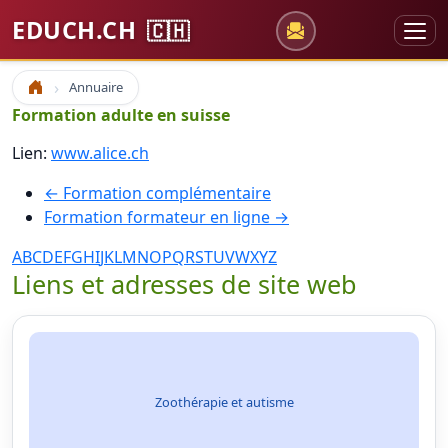
EDUCH.CH
🇨🇭
Annuaire
Accueil
Formation adulte en suisse
Lien:
www.alice.ch
← Formation complémentaire
Formation formateur en ligne →
A
B
C
D
E
F
G
H
I
J
K
L
M
N
O
P
Q
R
S
T
U
V
W
X
Y
Z
Liens et adresses de site web
Zoothérapie et autisme