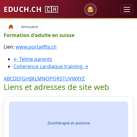
EDUCH.CH
🇨🇭
Annuaire
Accueil
Formation d'adulte en suisse
Lien:
www.portailffa.ch
← Telme parents
Coherence cardiaque training →
A
B
C
D
E
F
G
H
I
J
K
L
M
N
O
P
Q
R
S
T
U
V
W
X
Y
Z
Liens et adresses de site web
Zoothérapie et autisme