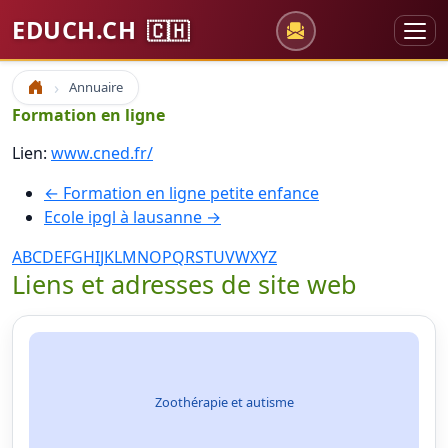
EDUCH.CH
🇨🇭
Annuaire
Accueil
Formation en ligne
Lien:
www.cned.fr/
← Formation en ligne petite enfance
Ecole ipgl à lausanne →
A
B
C
D
E
F
G
H
I
J
K
L
M
N
O
P
Q
R
S
T
U
V
W
X
Y
Z
Liens et adresses de site web
Zoothérapie et autisme