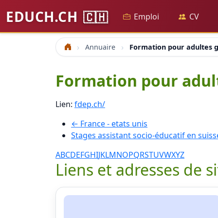
EDUCH.CH
🇨🇭
Emploi
CV
Annuaire
Formation pour adultes 
Accueil
Formation pour adul
Lien:
fdep.ch/
← France - etats unis
Stages assistant socio-éducatif en sui
A
B
C
D
E
F
G
H
I
J
K
L
M
N
O
P
Q
R
S
T
U
V
W
X
Y
Z
Liens et adresses de s