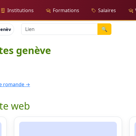
Institutions
Formations
Salaires
🔍
genève
tes genève
sse romande →
ite web