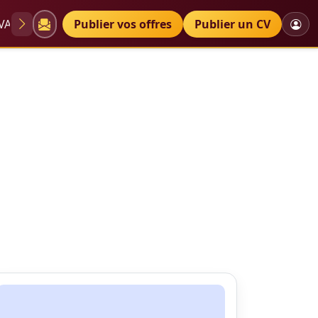
VAE
Diplômes
Publier vos offres
Petites annonces
Publier un CV