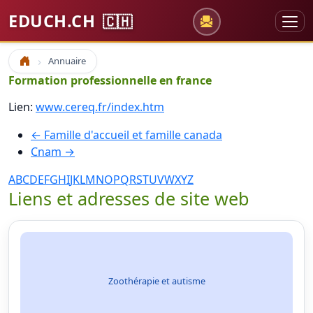
EDUCH.CH
🇨🇭
Annuaire
Accueil
Formation professionnelle en france
Lien:
www.cereq.fr/index.htm
← Famille d'accueil et famille canada
Cnam →
A
B
C
D
E
F
G
H
I
J
K
L
M
N
O
P
Q
R
S
T
U
V
W
X
Y
Z
Liens et adresses de site web
Zoothérapie et autisme