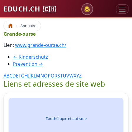
EDUCH.CH
🇨🇭
Annuaire
Accueil
Grande-ourse
Lien:
www.grande-ourse.ch/
← Kinderschutz
Prevention →
A
B
C
D
E
F
G
H
I
J
K
L
M
N
O
P
Q
R
S
T
U
V
W
X
Y
Z
Liens et adresses de site web
Zoothérapie et autisme