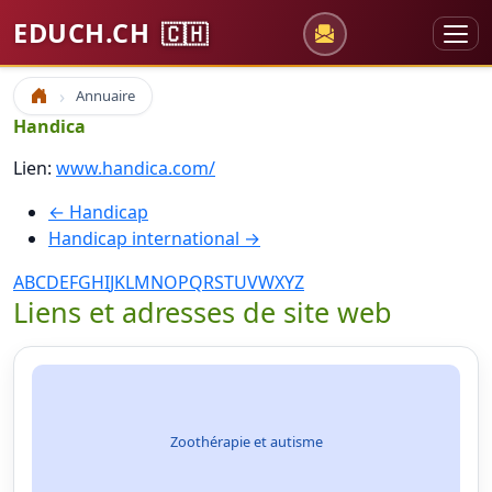
EDUCH.CH
🇨🇭
Annuaire
Accueil
Handica
Lien:
www.handica.com/
← Handicap
Handicap international →
A
B
C
D
E
F
G
H
I
J
K
L
M
N
O
P
Q
R
S
T
U
V
W
X
Y
Z
Liens et adresses de site web
Zoothérapie et autisme