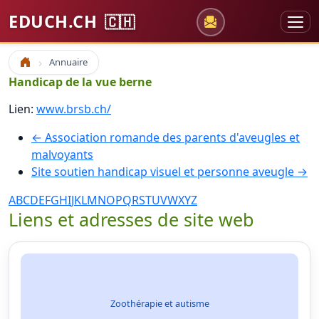
EDUCH.CH
🇨🇭
Annuaire
Accueil
Handicap de la vue berne
Lien:
www.brsb.ch/
← Association romande des parents d'aveugles et
malvoyants
Site soutien handicap visuel et personne aveugle →
A
B
C
D
E
F
G
H
I
J
K
L
M
N
O
P
Q
R
S
T
U
V
W
X
Y
Z
Liens et adresses de site web
Zoothérapie et autisme