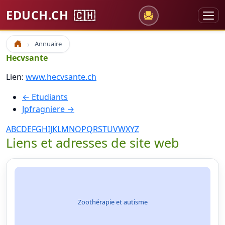
EDUCH.CH
🇨🇭
Annuaire
Accueil
Hecvsante
Lien:
www.hecvsante.ch
← Etudiants
Jpfragniere →
A
B
C
D
E
F
G
H
I
J
K
L
M
N
O
P
Q
R
S
T
U
V
W
X
Y
Z
Liens et adresses de site web
Zoothérapie et autisme