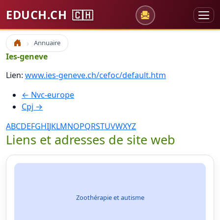
EDUCH.CH
🇨🇭
Annuaire
Accueil
Ies-geneve
Lien:
www.ies-geneve.ch/cefoc/default.htm
← Nvc-europe
Cpj →
A
B
C
D
E
F
G
H
I
J
K
L
M
N
O
P
Q
R
S
T
U
V
W
X
Y
Z
Liens et adresses de site web
Zoothérapie et autisme