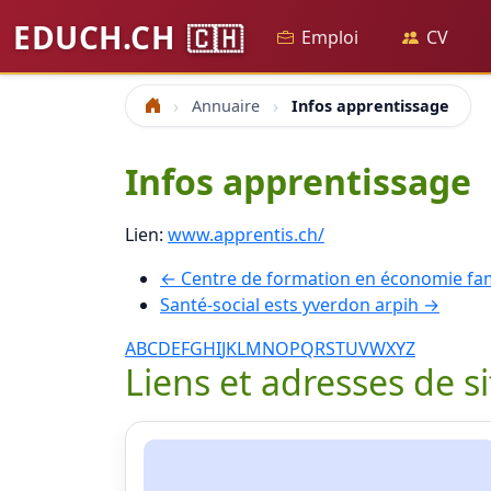
EDUCH.CH
🇨🇭
Emploi
CV
Annuaire
Infos apprentissage
Accueil
Infos apprentissage
Lien:
www.apprentis.ch/
← Centre de formation en économie fam
Santé-social ests yverdon arpih →
A
B
C
D
E
F
G
H
I
J
K
L
M
N
O
P
Q
R
S
T
U
V
W
X
Y
Z
Liens et adresses de s