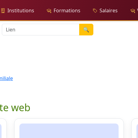
Institutions
Formations
Salaires
🔍
iliale
ite web