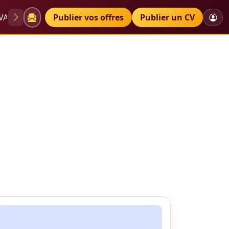
VAE
Diplômes
Publier vos offres
Petites annonces
Publier un CV