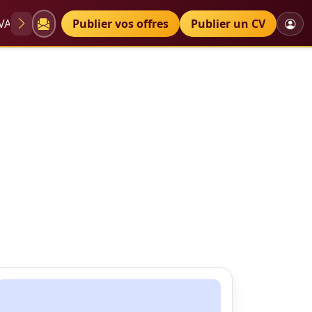
VAE
Diplômes
Publier vos offres
Petites annonces
Publier un CV