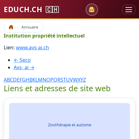
EDUCH.CH
🇨🇭
Annuaire
Accueil
Institution propriété intellectuel
Lien:
www.avs-ai.ch
← Seco
Avs- ai →
A
B
C
D
E
F
G
H
I
J
K
L
M
N
O
P
Q
R
S
T
U
V
W
X
Y
Z
Liens et adresses de site web
Zoothérapie et autisme