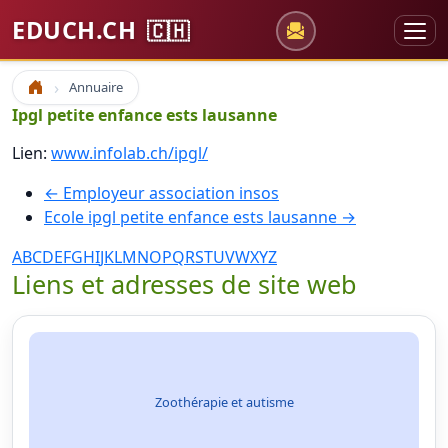
EDUCH.CH
🇨🇭
Annuaire
Accueil
Ipgl petite enfance ests lausanne
Lien:
www.infolab.ch/ipgl/
← Employeur association insos
Ecole ipgl petite enfance ests lausanne →
A
B
C
D
E
F
G
H
I
J
K
L
M
N
O
P
Q
R
S
T
U
V
W
X
Y
Z
Liens et adresses de site web
Zoothérapie et autisme