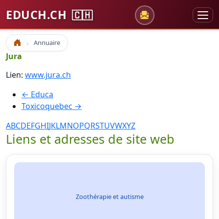
EDUCH.CH
🇨🇭
Annuaire
Accueil
Jura
Lien:
www.jura.ch
← Educa
Toxicoquebec →
A
B
C
D
E
F
G
H
I
J
K
L
M
N
O
P
Q
R
S
T
U
V
W
X
Y
Z
Liens et adresses de site web
Zoothérapie et autisme