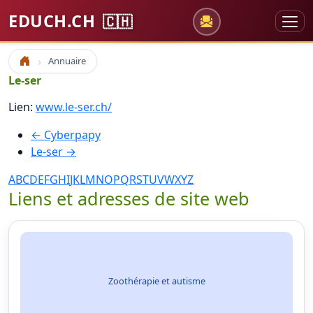
EDUCH.CH
🇨🇭
Annuaire
Accueil
Le-ser
Lien:
www.le-ser.ch/
← Cyberpapy
Le-ser →
A
B
C
D
E
F
G
H
I
J
K
L
M
N
O
P
Q
R
S
T
U
V
W
X
Y
Z
Liens et adresses de site web
Zoothérapie et autisme