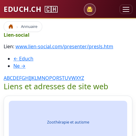
EDUCH.CH
🇨🇭
Annuaire
Accueil
Lien-social
Lien:
www.lien-social.com/presenter/presls.htm
← Educh
Ne →
A
B
C
D
E
F
G
H
I
J
K
L
M
N
O
P
Q
R
S
T
U
V
W
X
Y
Z
Liens et adresses de site web
Zoothérapie et autisme