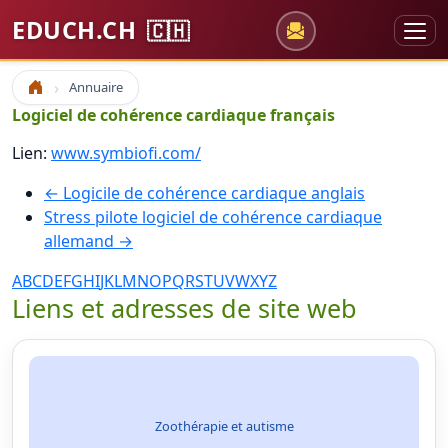
EDUCH.CH
🇨🇭
Annuaire
Accueil
Logiciel de cohérence cardiaque français
Lien:
www.symbiofi.com/
← Logicile de cohérence cardiaque anglais
Stress pilote logiciel de cohérence cardiaque
allemand →
A
B
C
D
E
F
G
H
I
J
K
L
M
N
O
P
Q
R
S
T
U
V
W
X
Y
Z
Liens et adresses de site web
Zoothérapie et autisme