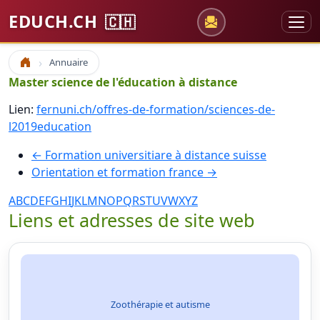
EDUCH.CH
🇨🇭
Annuaire
Accueil
Master science de l'éducation à distance
Lien:
fernuni.ch/offres-de-formation/sciences-de-
l2019education
← Formation universitiare à distance suisse
Orientation et formation france →
A
B
C
D
E
F
G
H
I
J
K
L
M
N
O
P
Q
R
S
T
U
V
W
X
Y
Z
Liens et adresses de site web
Zoothérapie et autisme