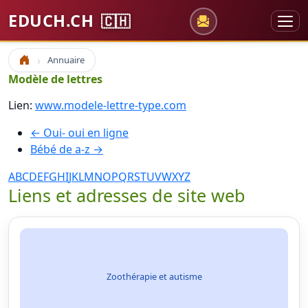
EDUCH.CH
🇨🇭
Annuaire
Accueil
Modèle de lettres
Lien:
www.modele-lettre-type.com
← Oui- oui en ligne
Bébé de a-z →
A
B
C
D
E
F
G
H
I
J
K
L
M
N
O
P
Q
R
S
T
U
V
W
X
Y
Z
Liens et adresses de site web
Zoothérapie et autisme