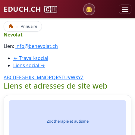
EDUCH.CH
🇨🇭
Annuaire
Accueil
Nevolat
Lien:
info@benevolat.ch
← Travail-social
Liens social →
A
B
C
D
E
F
G
H
I
J
K
L
M
N
O
P
Q
R
S
T
U
V
W
X
Y
Z
Liens et adresses de site web
Zoothérapie et autisme