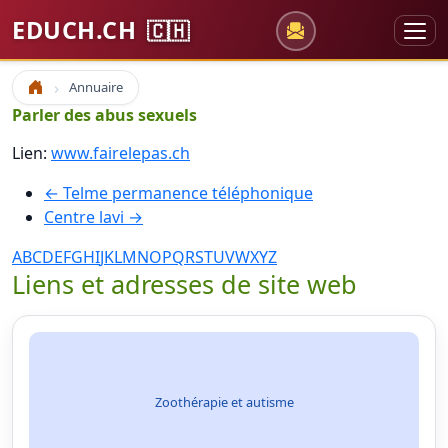
EDUCH.CH
🇨🇭
Annuaire
Accueil
Parler des abus sexuels
Lien:
www.fairelepas.ch
← Telme permanence téléphonique
Centre lavi →
A
B
C
D
E
F
G
H
I
J
K
L
M
N
O
P
Q
R
S
T
U
V
W
X
Y
Z
Liens et adresses de site web
Zoothérapie et autisme