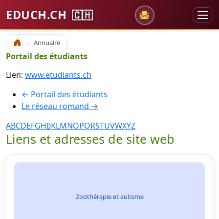
EDUCH.CH
🇨🇭
Annuaire
Accueil
Portail des étudiants
Lien:
www.etudiants.ch
← Portail des étudiants
Le réseau romand →
A
B
C
D
E
F
G
H
I
J
K
L
M
N
O
P
Q
R
S
T
U
V
W
X
Y
Z
Liens et adresses de site web
Zoothérapie et autisme