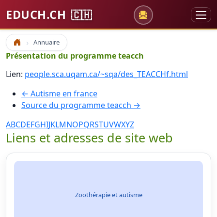
EDUCH.CH
🇨🇭
Annuaire
Accueil
Présentation du programme teacch
Lien:
people.sca.uqam.ca/~sqa/des_TEACCHf.html
← Autisme en france
Source du programme teacch →
A
B
C
D
E
F
G
H
I
J
K
L
M
N
O
P
Q
R
S
T
U
V
W
X
Y
Z
Liens et adresses de site web
Zoothérapie et autisme