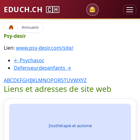
EDUCH.CH
🇨🇭
Annuaire
Accueil
Psy-desir
Lien:
www.psy-desir.com/site/
← Psychasoc
Defenseurdesenfants →
A
B
C
D
E
F
G
H
I
J
K
L
M
N
O
P
Q
R
S
T
U
V
W
X
Y
Z
Liens et adresses de site web
Zoothérapie et autisme