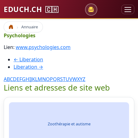
EDUCH.CH
🇨🇭
Annuaire
Accueil
Psychologies
Lien:
www.psychologies.com
← Liberation
Liberation →
A
B
C
D
E
F
G
H
I
J
K
L
M
N
O
P
Q
R
S
T
U
V
W
X
Y
Z
Liens et adresses de site web
Zoothérapie et autisme