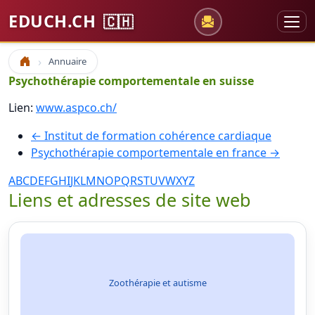
EDUCH.CH
🇨🇭
Annuaire
Accueil
Psychothérapie comportementale en suisse
Lien:
www.aspco.ch/
← Institut de formation cohérence cardiaque
Psychothérapie comportementale en france →
A
B
C
D
E
F
G
H
I
J
K
L
M
N
O
P
Q
R
S
T
U
V
W
X
Y
Z
Liens et adresses de site web
Zoothérapie et autisme